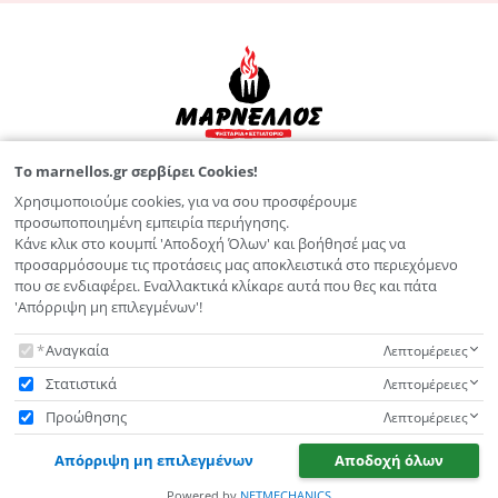
To marnellos.gr σερβίρει Cookies!
Λεωφ. Παπαναστασίου 125
Χρησιμοποιούμε cookies, για να σου προσφέρουμε
2810 211 826
προσωποποιημένη εμπειρία περιήγησης.
Κάνε κλικ στο κουμπί 'Αποδοχή Όλων' και βοήθησέ μας να
info@marnellos.gr
προσαρμόσουμε τις προτάσεις μας αποκλειστικά στο περιεχόμενο
που σε ενδιαφέρει. Εναλλακτικά κλίκαρε αυτά που θες και πάτα
'Απόρριψη μη επιλεγμένων'!
ΜΕΝΟΥ
To marnellos.gr σερβίρει Cookies!
Αναγκαία
Λεπτομέρειες
ΥΠΟΣΤΗΡΙΞΗ
Στατιστικά
Λεπτομέρειες
Προώθησης
Λεπτομέρειες
© 2026 Marnellos Restaurant G.E.MI.: 144731027000
Απόρριψη μη επιλεγμένων
Αποδοχή όλων
Designed & Developed by
NETMECHANICS
Powered by
NETMECHANICS