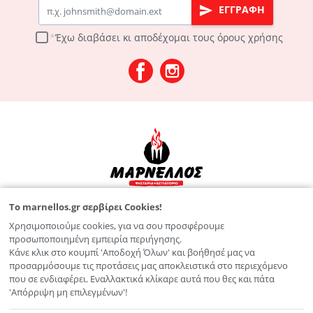
Email
ΕΓΓΡΑΦΗ
Έχω διαβάσει κι αποδέχομαι τους
όρους χρήσης
To marnellos.gr σερβίρει Cookies!
Λεωφ. Παπαναστασίου 125
Χρησιμοποιούμε cookies, για να σου προσφέρουμε
2810 211 826
προσωποποιημένη εμπειρία περιήγησης.
Κάνε κλικ στο κουμπί 'Αποδοχή Όλων' και βοήθησέ μας να
info@marnellos.gr
προσαρμόσουμε τις προτάσεις μας αποκλειστικά στο περιεχόμενο
που σε ενδιαφέρει. Εναλλακτικά κλίκαρε αυτά που θες και πάτα
'Απόρριψη μη επιλεγμένων'!
ΜΕΝΟΥ