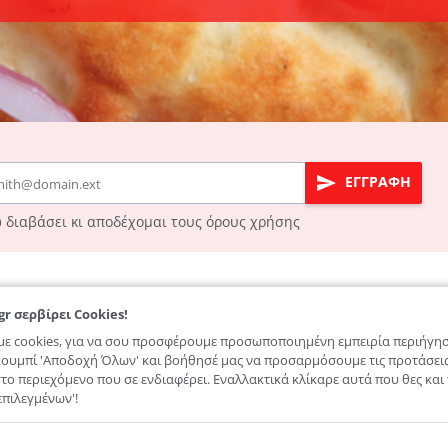
ΕΓΓΡΑΦΗ
 διαβάσει κι αποδέχομαι τους
όρους χρήσης
ΜΕΝΟΥ
gr σερβίρει Cookies!
Όροι Χρήσης
ε cookies, για να σου προσφέρουμε προσωποποιημένη εμπειρία περιήγησ
 κουμπί 'Αποδοχή Όλων' και βοήθησέ μας να προσαρμόσουμε τις προτάσει
Πολιτική απορρήτου
το περιεχόμενο που σε ενδιαφέρει. Εναλλακτικά κλίκαρε αυτά που θες και
Cookies
πιλεγμένων'!
los.gr σερβίρει Cookies!