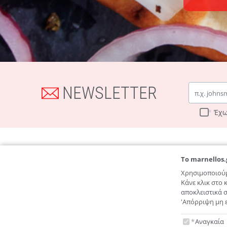
Email
NEWSLETTER
Έχω
To marnellos.
Χρησιμοποιούμ
Κάνε κλικ στο
αποκλειστικά σ
'Απόρριψη μη ε
Λεωφ. Παπαναστασίου 125
To marnel
Αναγκαία
2810 211 826