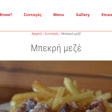
 Know?
Συνταγές
Menu
Gallery
Επικ
Αρχική
Συνταγές
Μπεκρή μεζέ
Μπεκρή μεζέ