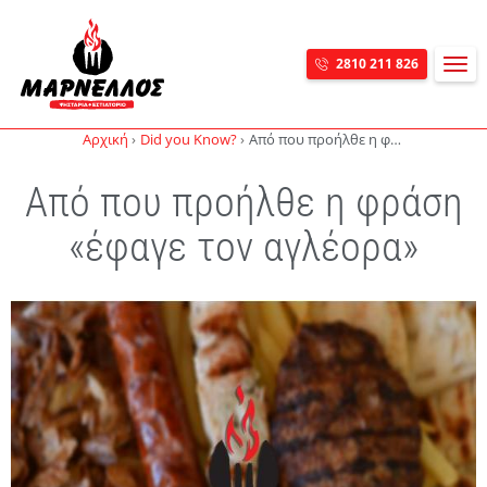
MEN
2810 211 826
Skip navigation
Αρχική
Did you Know?
Από που προήλθε η φράση «έφαγε τον αγλέορα»
Από που προήλθε η φράση
«έφαγε τον αγλέορα»