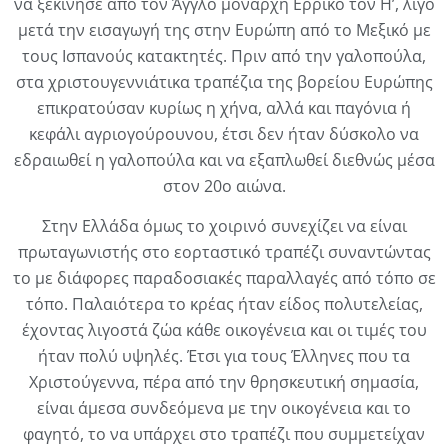
να ξεκίνησε από τον Άγγλο μονάρχη Ερρίκο τον Η’, λίγο
μετά την εισαγωγή της στην Ευρώπη από το Μεξικό με
τους Ισπανούς κατακτητές. Πριν από την γαλοπούλα,
στα χριστουγεννιάτικα τραπέζια της βορείου Ευρώπης
επικρατούσαν κυρίως η χήνα, αλλά και παγόνια ή
κεφάλι αγριογούρουνου, έτσι δεν ήταν δύσκολο να
εδραιωθεί η γαλοπούλα και να εξαπλωθεί διεθνώς μέσα
στον 20ο αιώνα.
Στην Ελλάδα όμως το χοιρινό συνεχίζει να είναι
πρωταγωνιστής στο εορταστικό τραπέζι συναντώντας
το με διάφορες παραδοσιακές παραλλαγές από τόπο σε
τόπο. Παλαιότερα το κρέας ήταν είδος πολυτελείας,
έχοντας λιγοστά ζώα κάθε οικογένεια και οι τιμές του
ήταν πολύ υψηλές. Έτσι για τους Έλληνες που τα
Χριστούγεννα, πέρα από την θρησκευτική σημασία,
είναι άμεσα συνδεόμενα με την οικογένεια και το
φαγητό, το να υπάρχει στο τραπέζι που συμμετείχαν