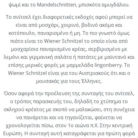
ψωμί και το Mandelschnitten, μπισκότα αμυγδάλου.
Το σνίτσελ έχει διαφορετικές εκδοχές αφού μπορεί να
είναι από μοσχάρι, χοιρινό, βοδινό ακόμα και
κοτόπουλο, παναρισμένο ή μη. Το πιο γνωστό όμως
πιάτο είναι το Wiener Schnitzel το οποίο είναι από
μοσχαρίσιο παναρισμένο κρέας, σερβιρισμένο με
λεμόνι και γερμανική σαλάτα ή πατάτες με μαϊντανό και
επίσης μερικές φορές με μαρμελάδα lingonberry. Το
Wiener Schnitzel είναι για του Αυστριακούς ότι και ο
μουσακάς για τους Έλληνες.
Όσον αφορά την προέλευση της συνταγής του σνίτσελ,
ο τρόπος παρασκευής του, δηλαδή το χτύπημα το
σκληρού κρέατος με σκοπό να μαλακώσει, στη συνέχεια
να πανάρεται και να τηγανίζεται, φαίνεται να
χρονολογείται πίσω, στον 1ο αιώνα π.Χ. Στην κεντρική
Ευρώπη. Η συνταγή αυτή καταγράφεται για πρώτη φορά