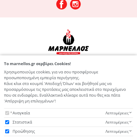
To marnellos.gr σερβίρει Cookies!
Λεωφ. Παπαναστασίου 125
Χρησιμοποιούμε cookies, για να σου προσφέρουμε
2810 211 826
προσωποποιημένη εμπειρία περιήγησης.
Κάνε κλικ στο κουμπί 'Αποδοχή Όλων' και βοήθησέ μας να
info@marnellos.gr
προσαρμόσουμε τις προτάσεις μας αποκλειστικά στο περιεχόμενο
που σε ενδιαφέρει. Εναλλακτικά κλίκαρε αυτά που θες και πάτα
'Απόρριψη μη επιλεγμένων'!
ΜΕΝΟΥ
To marnellos.gr σερβίρει Cookies!
Αναγκαία
Λεπτομέρειες
ΥΠΟΣΤΗΡΙΞΗ
Στατιστικά
Λεπτομέρειες
Προώθησης
Λεπτομέρειες