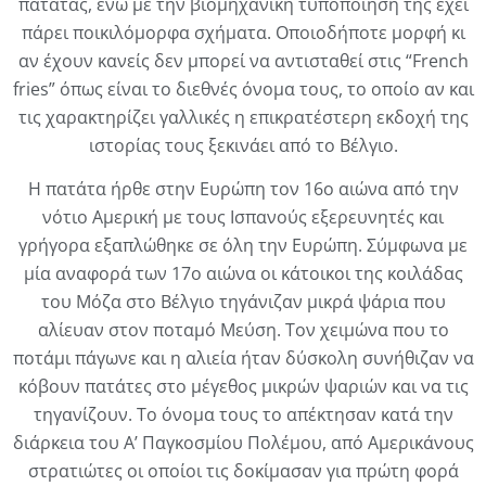
πατάτας, ενώ με την βιομηχανική τυποποίηση της έχει
πάρει ποικιλόμορφα σχήματα. Οποιοδήποτε μορφή κι
αν έχουν κανείς δεν μπορεί να αντισταθεί στις “French
fries” όπως είναι το διεθνές όνομα τους, το οποίο αν και
τις χαρακτηρίζει γαλλικές η επικρατέστερη εκδοχή της
ιστορίας τους ξεκινάει από το Βέλγιο.
Η πατάτα ήρθε στην Ευρώπη τον 16ο αιώνα από την
νότιο Αμερική με τους Ισπανούς εξερευνητές και
γρήγορα εξαπλώθηκε σε όλη την Ευρώπη. Σύμφωνα με
μία αναφορά των 17ο αιώνα οι κάτοικοι της κοιλάδας
του Μόζα στο Βέλγιο τηγάνιζαν μικρά ψάρια που
αλίευαν στον ποταμό Μεύση. Τον χειμώνα που το
ποτάμι πάγωνε και η αλιεία ήταν δύσκολη συνήθιζαν να
κόβουν πατάτες στο μέγεθος μικρών ψαριών και να τις
τηγανίζουν. Το όνομα τους το απέκτησαν κατά την
διάρκεια του Α’ Παγκοσμίου Πολέμου, από Αμερικάνους
στρατιώτες οι οποίοι τις δοκίμασαν για πρώτη φορά